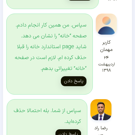
سپاس. من همین کار انجام دادم.
صفحه “خانه” را نشان می دهد.
کاربر
شاید page استاندارد خانه را قبلا
مهمان
حذف کرده ام. لازم است در صفحه
۲۴
اردیبهشت
“خانه” تغییراتی بدهم.
۱۳۹۸
پاسخ دادن
سپاس از شما. بله احتمالا حذف
کرده‌اید.
رضا راد
پاسخ دادن