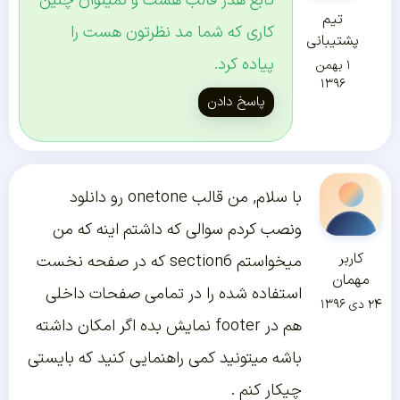
تابع هدر قالب هست و نمیتوان چنین
تیم
کاری که شما مد نظرتون هست را
پشتیبانی
پیاده کرد.
۱ بهمن
۱۳۹۶
پاسخ دادن
با سلام, من قالب onetone رو دانلود
ونصب کردم سوالی که داشتم اینه که من
کاربر
میخواستم section6 که در صفحه نخست
مهمان
استفاده شده را در تمامی صفحات داخلی
۲۴ دی ۱۳۹۶
هم در footer نمایش بده اگر امکان داشته
باشه میتونید کمی راهنمایی کنید که بایستی
چیکار کنم .