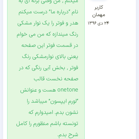
میکنم , من وقتی برگه ای به
کاربر
نام “درباره ما” درست میکنم
مهمان
هدر و فوتر را یک نوار مشکی
۲۴ دی ۱۳۹۶
رنگ میندازه که من می خوام
در قسمت فوتر این صفحه
یعنی بالای نوارمشکی رنگ
فوتر , بخش آبی رنگی که در
صفحه نخست قالب
onetone هست و عنوانش
“لورم ایپسون” میباشد را
نشون بدم. امیدوارم که
تونسته باشم منظورم را کامل
شرح بدم.