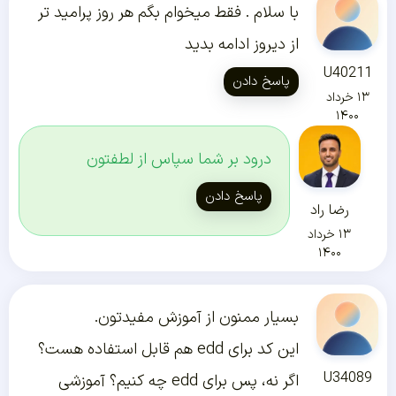
با سلام . فقط میخوام بگم هر روز پرامید تر
از دیروز ادامه بدید
U40211
پاسخ دادن
۱۳ خرداد
۱۴۰۰
درود بر شما سپاس از لطفتون
پاسخ دادن
رضا راد
۱۳ خرداد
۱۴۰۰
بسیار ممنون از آموزش مفیدتون.
این کد برای edd هم قابل استفاده هست؟
U34089
اگر نه، پس برای edd چه کنیم؟ آموزشی