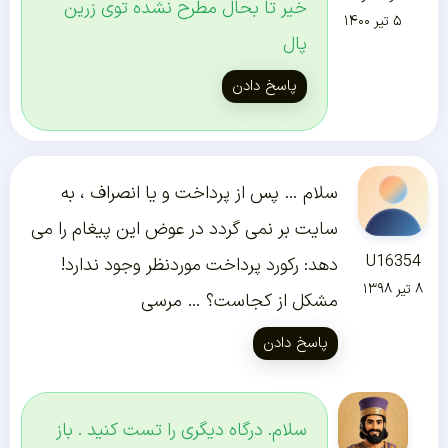
خیر تا بحال مطرح نشده توی زرین
۵ تیر ۱۴۰۰
پال
پاسخ دادن
سلام … پس از پرداخت و یا انصراف ، به
سایت بر نمی گردد در عوض این پیغام را می
U16354
دهد: رکورد پرداخت موردنظر وجود ندارد!
۸ تیر ۱۳۹۸
مشکل از کجاست؟ … مرسی
پاسخ دادن
سلام. درگاه دیگری را تست کنید . باز