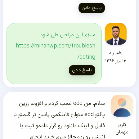
پاسخ دادن
سلام این مراحل طی شود
https://mihanwp.com/troublesh
رضا راد
ooting/
۱۲ مهر ۱۳۹۶
پاسخ دادن
سلام. من edd نصب کردم و افزونه زرین
پالتو edd عنوان فایلکمی پایین تر قیمتو نا
کاربر
فایل و لینک دانلود رو قرار دادمو ثبت یا
مهمان
انتشار رو زدمحالا میرم خرید انجام