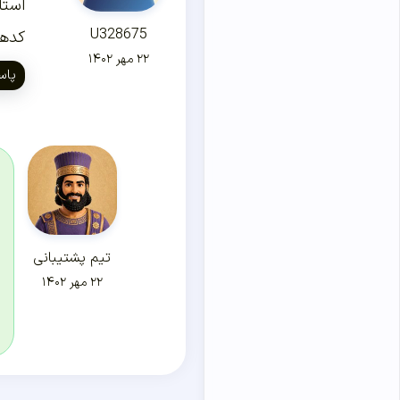
استا
U328675
کدهای cssو …. از بین برن و آیا لازمه که قبل از ه
۲۲ مهر ۱۴۰۲
پاس
تیم پشتیبانی
۲۲ مهر ۱۴۰۲