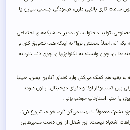
‌هاشون ساعت کاری بالایی دارن، فرسودگی جسمی میارن یا
 مصنوعی، تولید محتوا، سئو، مدیریت شبکه‌های اجتماعی
گه “نه، اصلاً سمتش نرو!” نه اینکه همه تشویق کنن و
ده‌دارن. چون وابسته به تکنولوژی‌ان. چون دنیا داره به
به بقیه هم کمک می‌کنی وارد فضای آنلاین بشن. خیلیا
نی بین کسب‌وکار اونا و دنیای دیجیتال. از اون طرف،
یری یا حتی استارتاپ خودتو بزنی.
ه بشم”، معمولاً یا بهت می‌گن “آره، خوبه، شروع کن”،
ه راهت اشتباه نیست. این شغل از اون دست مسیرهایی