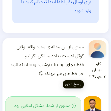
برای ارسال نظر لطفا ابتدا
ثبت‌نام کنید یا
وارد شوید.
ممنون از این مقاله ی مفید واقعا وقتی
گوگل اهمیت نداده ما الکی نگرانیم
کاربر
فقط بجای strong نوشتید string که البته
مهمان
جز خطاهای غیر مهلکه 🙂
۱۲ دی ۱۳۹۷
پاسخ دادن
:)) ممنون از شما. مشکل املایی بود