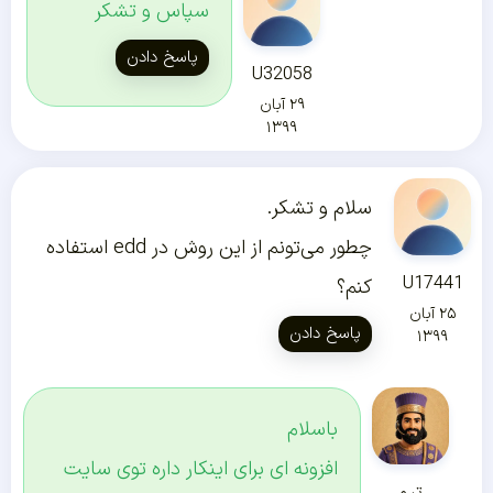
سپاس و تشکر
پاسخ دادن
U32058
۲۹ آبان
۱۳۹۹
سلام و تشکر.
چطور می‌تونم از این روش در edd استفاده
U17441
کنم؟
۲۵ آبان
پاسخ دادن
۱۳۹۹
باسلام
افزونه ای برای اینکار داره توی سایت
تیم