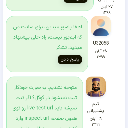
۲۷ آبان
۱۳۹۹
لطفا پاسخ میدین، برای سایت من
که اینجور نیست، راه حلی پیشنهاد
U32058
میدید. تشکر
۲۸ آبان
۱۳۹۹
پاسخ دادن
متوجه نشدیم. به صورت خودکار
ثبت نمیشود در گوگل؟ اگر ثبت
تیم
نمیشه باید live test url رو توی
پشتیبانی
همون صفحه inspect url وارد
۲۸ آبان
۱۳۹۹