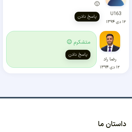
🙂
U163
پاسخ دادن
۱۲ دی ۱۳۹۴
متشکرم 😉
پاسخ دادن
رضا راد
۱۲ دی ۱۳۹۴
داستان ما