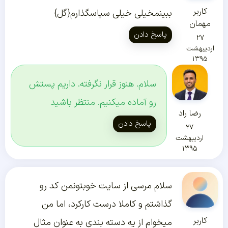
کاربر
ببینمخیلی خیلی سپاسگذارم{گل}
مهمان
پاسخ دادن
۲۷
اردیبهشت
۱۳۹۵
سلام. هنوز قرار نگرفته. داریم پستش
رو آماده میکنیم. منتظر باشید
رضا راد
پاسخ دادن
۲۷
اردیبهشت
۱۳۹۵
سلام مرسی از سایت خوبتونمن کد رو
گذاشتم و کاملا درست کارکرد، اما من
کاربر
میخوام از یه دسته بندی به عنوان مثال