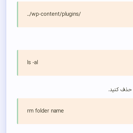
../wp-content/plugins/
ls -al
ا حذف کنید.
rm folder name