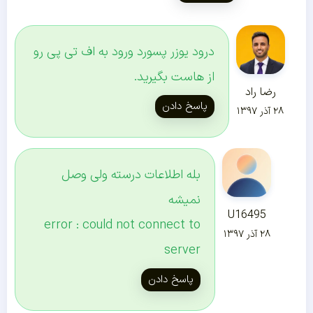
درود یوزر پسورد ورود به اف تی پی رو
از هاست بگیرید.
رضا راد
پاسخ دادن
۲۸ آذر ۱۳۹۷
بله اطلاعات درسته ولی وصل
نمیشه
U16495
error : could not connect to
۲۸ آذر ۱۳۹۷
server
پاسخ دادن