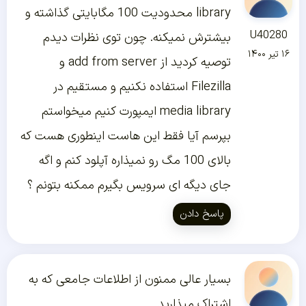
library محدودیت 100 مگابایتی گذاشته و
U40280
بیشترش نمیکنه. چون توی نظرات دیدم
۱۶ تیر ۱۴۰۰
توصیه کردید از add from server و
Filezilla استفاده نکنیم و مستقیم در
media library ایمپورت کنیم میخواستم
بپرسم آیا فقط این هاست اینطوری هست که
بالای 100 مگ رو نمیذاره آپلود کنم و اگه
جای دیگه ای سرویس بگیرم ممکنه بتونم ؟
پاسخ دادن
بسیار عالی ممنون از اطلاعات جامعی که به
اشتراک میذارید