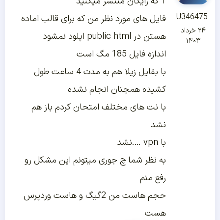
1 که رایگان منتشر میکنید
U346475
فایل های مورد نظر من که برای قالب اماده
۲۴ خرداد
هستن در public html اپلود نمشود
۱۴۰۳
اندازه فایل 185 مگ است
با بفایل زیلا هم به مدت 4 ساعت طول
کشیده همچنان انجام نشده
با نت های مختلف امتحان کردم باز هم
نشد
با vpn ….نشد
به نظر شما چ جوری میتونم این مشکل رو
رفع منم
حجم هاست من 2گیگ و هاست وردپرس
هست