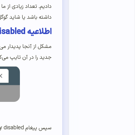
دادیم. تعداد زیادی از
داشته باشد یا شاید گوگل
اطلاعیه Page actions are temporarily disabled
جدید را در آن تایپ می‌کن
سپس پیغام Page actions are temporarily disabled با رنگ آبی نمایش داده خواهد شد.