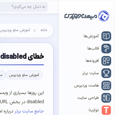
خانه
آموزش سئو وردپرس
آموزش‌ها
قالب‌ها
خطای Page actions are temporarily disabled در گوگل سرچ کنسول
افزونه‌ها
سایت برتر
آموزش سئو وردپرس
مق
هاست وردپرس
طراحی سایت
disabled در بخش Inspect URL در سرچ کنسول گوگل مواجه می‌شوند. در
تولزینا
جامع سایت برتر
درباره 