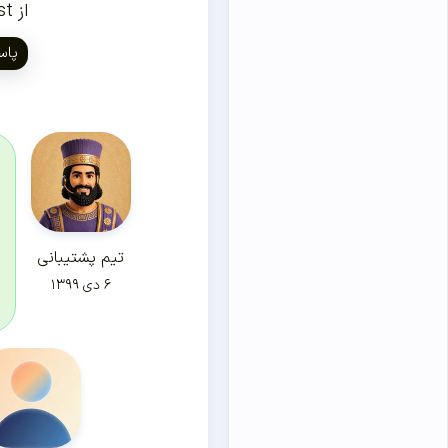
از yoast استفاده می‌کنم. robots.txt هم ندارم
پاس
تیم پشتیبانی
۶ دی ۱۳۹۹