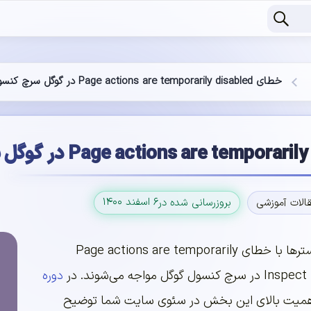
خطای Page actions are temporarily disabled در گوگل سرچ کنسول
۶ اسفند ۱۴۰۰
الات آموزشی
بروزرسانی شده در
این روز‌ها بسیاری از وبمستر‌ها با خطای Page actions are temporarily
دوره
اهمیت بالای این بخش در سئوی سایت شما توضیح