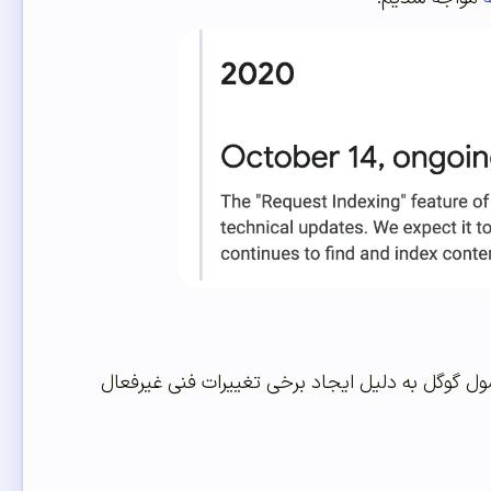
 این است که از ۱۴ اکتبر ۲۰۲۰ تاکنون بخش Inspect URL سرچ کنسول گوگل به دلیل ایجاد برخی تغییرات فنی غیرفعال