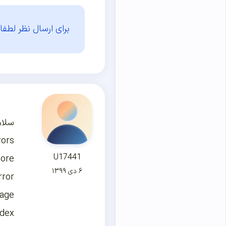
برای ارسال نظر لطفا 
سلام
rors
U17441
more
۶ دی ۱۳۹۹
rror
age
dex’