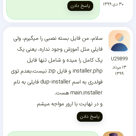
۳۰ دی ۱۳۹۹
پاسخ دادن
سلام، من فایل بسته نصبی را میگیرم، ولی
فایلی مثل آموزش وجود نداره، یعنی یک
U29899
پک کامل را میده و شامل تنها فایل
۱۳ مرداد
installer.php و فایل zip نیست،بعدم توی
۱۳۹۹
فولدری به اسم dup-installer فایلی به نام
main.installer هست.
و در نهایت با ارور مواجه میشم
پاسخ دادن