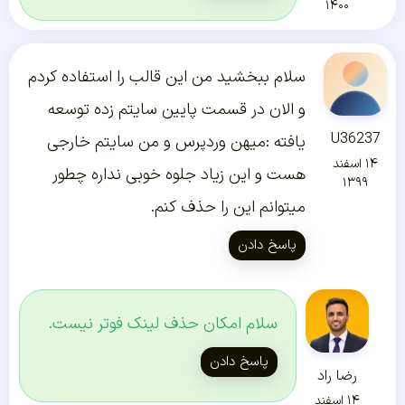
۱۴۰۰
سلام ببخشید من این قالب را استفاده کردم
و الان در قسمت پایین سایتم زده توسعه
U36237
یافته :میهن وردپرس و من سایتم خارجی
۱۴ اسفند
هست و این زیاد جلوه خوبی نداره چطور
۱۳۹۹
میتوانم این را حذف کنم.
پاسخ دادن
سلام امکان حذف لینک فوتر نیست.
پاسخ دادن
رضا راد
۱۴ اسفند