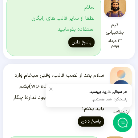
سلام
لطفا از سایر قالب های رایگان
تیم
استفاده بفرمایید
پشتیبانی
۱۳ مرداد
پاسخ دادن
۱۳۹۹
سلام بعد از نصب قالب، وقتی میخام وارد
بخش مدیریت سایت(wp-admin)بشم
×
هر سوالی دارید بپرسید.
U27596
میگه چنین نام کاربری ای وجود نداره! چکار
پاسخگوی شما هستیم.
۱۹
باید بکنم؟
اردیبهشت
۱۳۹۹
پاسخ دادن