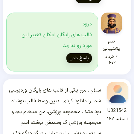
درود
قالب های رایگان امکان تغییر این
تیم
مورد رو ندارند
پشتیبانی
۶ خرداد
پاسخ دادن
۱۴۰۲
سلام . من یکی از قالب های رایگان وردپرسی
شما را دانلود کردم . ببین وسط قالب نوشته
U321542
بود مثلا . مجموعه ورزشی. من میخام بجای
۱ اسفند ۱۴۰۱
مجموعه ورزشی ک وسطش نوشته اسم
سایتم رو بزنم . یا به عبارتی دیگه دیگه فک