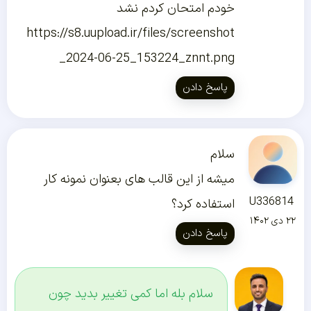
خودم امتحان کردم نشد
https://s8.uupload.ir/files/screenshot
_2024-06-25_153224_znnt.png
پاسخ دادن
سلام
میشه از این قالب های بعنوان نمونه کار
U336814
استفاده کرد؟
۲۲ دی ۱۴۰۲
پاسخ دادن
سلام بله اما کمی تغییر بدید چون