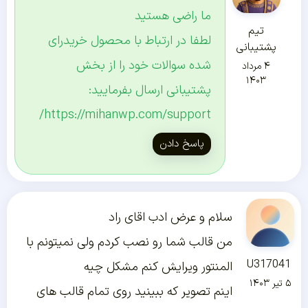
ما راضی هستید
تیم
لطفا در ارتباط با محصول خریدرای
پشتیبانی
شده سوالات خود را از بخش
۴ مرداد
۱۴۰۳
پشتیبانی ارسال بفرمایید:
https://mihanwp.com/support/
پاسخ دادن
سلام و عرض ادب اقای راد
من قالب شما رو نصب کردم ولی نمیتونم با
U317041
المنتور ویرایش کنم مشکل چیه
۵ تیر ۱۴۰۳
اینم تصویر که ببینید روی تمام قالب های