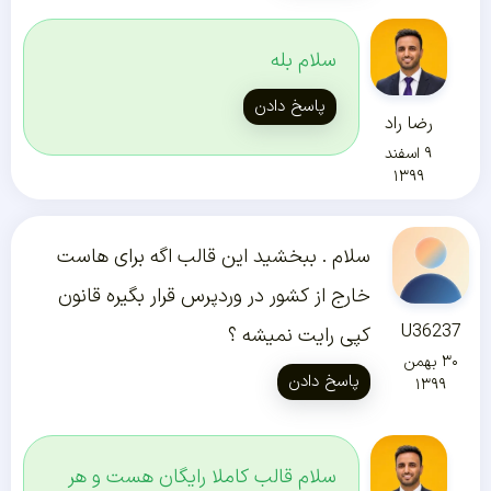
سلام بله
پاسخ دادن
رضا راد
۹ اسفند
۱۳۹۹
سلام . ببخشید این قالب اگه برای هاست
خارج از کشور در وردپرس قرار بگیره قانون
U36237
کپی رایت نمیشه ؟
۳۰ بهمن
پاسخ دادن
۱۳۹۹
سلام قالب کاملا رایگان هست و هر