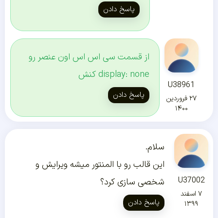
پاسخ دادن
از قسمت سی اس اس اون عنصر رو
display: none کنش
U38961
پاسخ دادن
۲۷ فروردین
۱۴۰۰
سلام.
این قالب رو با المنتور میشه ویرایش و
U37002
شخصی سازی کرد؟
۷ اسفند
پاسخ دادن
۱۳۹۹