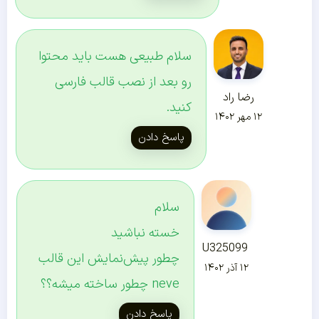
سلام طبیعی هست باید محتوا
رو بعد از نصب قالب فارسی
رضا راد
کنید.
۱۲ مهر ۱۴۰۲
پاسخ دادن
سلام
خسته نباشید
U325099
چطور پیش‌نمایش این قالب
۱۲ آذر ۱۴۰۲
neve چطور ساخته میشه؟؟
پاسخ دادن