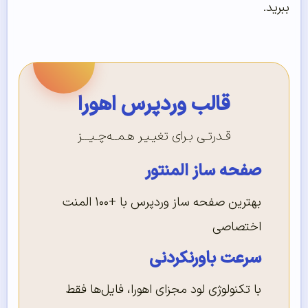
ببرید.
قالب وردپرس اهورا
قـدرتـی بـرای تغیـیـر هـمــه‌چـیـــز
صفحه ساز المنتور
بهترین صفحه ساز وردپرس با +۱۰۰ المنت
اختصاصی
سرعت باورنکردنی
با تکنولوژی لود مجزای اهورا، فایل‌ها فقط