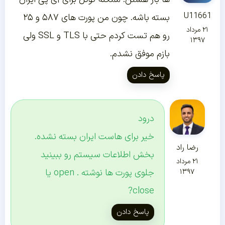
U11661
بسته باشه. چون من پورت های ۵۸۷ و ۲۵
۲۱ مرداد
رو هم تست کردم حتی با TLS و SSL ولی
۱۳۹۷
بازم موفق نشدم.
پاسخ دادن
درود
خیر برای هاست ایران بسته نشده.
رضا راد
بخش اطلاعات سیستم رو ببینید
۲۱ مرداد
جلوی پورت ها نوشته . open یا
۱۳۹۷
close?
پاسخ دادن