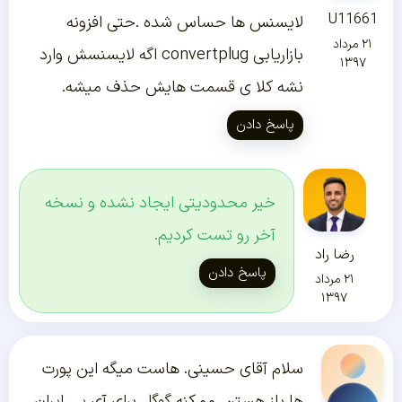
U11661
لایسنس ها حساس شده .حتی افزونه
۲۱ مرداد
بازاریابی convertplug اگه لایسنسش وارد
۱۳۹۷
نشه کلا ی قسمت هایش حذف میشه.
پاسخ دادن
خیر محدودیتی ایجاد نشده و نسخه
آخر رو تست کردیم.
رضا راد
پاسخ دادن
۲۱ مرداد
۱۳۹۷
سلام آقای حسینی. هاست میگه این پورت
ها باز هستن. ممکنه گوگل برای آی پی ایران