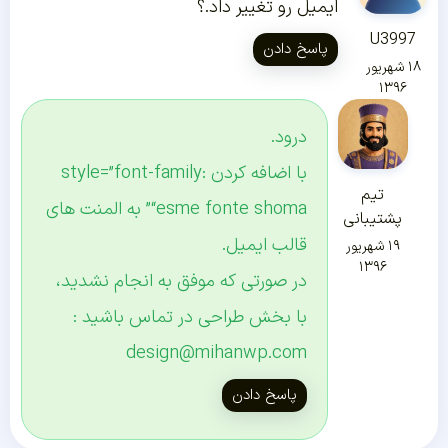
ایمیل رو تغییر داد.؟
U3997
پاسخ دادن
۱۸ شهریور
۱۳۹۶
درود.
با اضافه کردن style=”font-family:
تیم
“esme fonte shoma” به المنت های
پشتیبانی
قالب ایمیل.
۱۹ شهریور
۱۳۹۶
در صورتی که موفق به انجام نشدید،
با بخش طراحی در تماس باشید :
design@mihanwp.com
پاسخ دادن