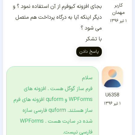
کاربر
بجای افزونه کیوفرم از آن استفاده نمود ؟ و
مهمان
دیگر اینکه آیا به درگاه پرداخت هم متصل
۱ تیر ۱۳۹۶
می شود ؟
با تشکر
پاسخ دادن
سلام
فرم ساز گوگل هست . افزونه های
U6358
WPForms و quform افزونه های فرم
۱ تیر ۱۳۹۶
ساز هستند. quform فارسی سازه
شده در سایت هست . WPForms
فارسی نیست.