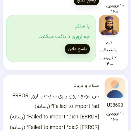
پاسخ دادن
۲۰ فروردین
۱۴۰۰
با سلام
چه اروری دریافت میکنید
تیم
پاسخ دادن
پشتیبانی
۲۱ فروردین
۱۴۰۰
سلام و درود
من موقع درون ریزی سایت با ارور ERROR]
U38698
Failed to import “ad” (رسانه)
۱۹ فروردین
[ERROR] Failed to import “pic1” (رسانه)
۱۴۰۰
[ERROR] Failed to import “pic2” (رسانه)