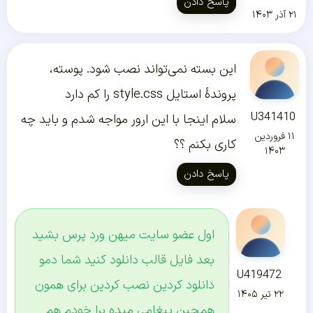
پاسخ دادن
۲۱ آذر ۱۴۰۳
این بسته نمی‌تواند نصب شود. پوسته،
پروندهٔ استایل style.css را کم دارد
U341410
سلام اینجا با این ارور مواجه شدم و باید چه
۱۱ فروردین
کاری بکنم ؟؟
۱۴۰۳
پاسخ دادن
اول عضو سایت میهن ورد پرس بشید
بعد فایل قالب دانلود کنید شما دمو
U419472
دانلود کردین نصب کردین برای همون
۲۲ تیر ۱۴۰۵
همچین پیغامی میده برا خودم هم