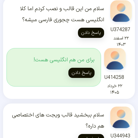
سلام من این قالب و نصب کردم اما کلا
انگلیسی هست چجوری فارسی میشه؟
U374287
پاسخ دادن
۲۲ اسفند
۱۴۰۳
برای من هم انگلیسی هست!
پاسخ دادن
U414258
۲۲ خرداد
۱۴۰۵
سلام ببخشید قالب ویجت های اختصاصی
هم داره؟
U344943