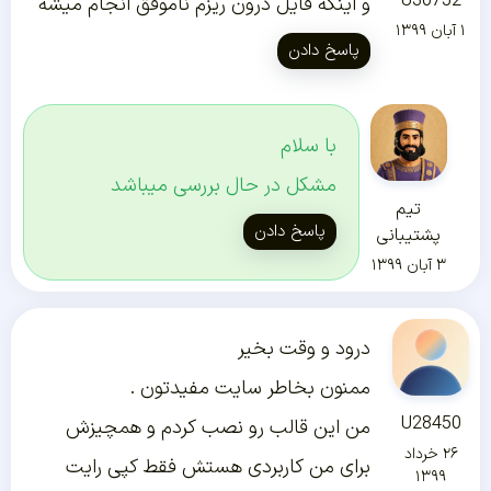
U30752
و اینکه فایل درون ریزم ناموفق انجام میشه
۱ آبان ۱۳۹۹
پاسخ دادن
با سلام
مشکل در حال بررسی میباشد
تیم
پاسخ دادن
پشتیبانی
۳ آبان ۱۳۹۹
درود و وقت بخیر
ممنون بخاطر سایت مفیدتون .
U28450
من این قالب رو نصب کردم و همچیزش
۲۶ خرداد
برای من کاربردی هستش فقط کپی رایت
۱۳۹۹