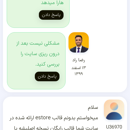
هارا میدهد
پاسخ دادن
مشکلی نیست بعد از
درون ریزی سایت را
رضا راد
بررسی کنید.
۱۳ اسفند
۱۳۹۹
پاسخ دادن
سلام
میخواستم بدونم قالب estore ارائه شده در
U36970
سایت شما قالب رایگان نسخه اصلیشه یا