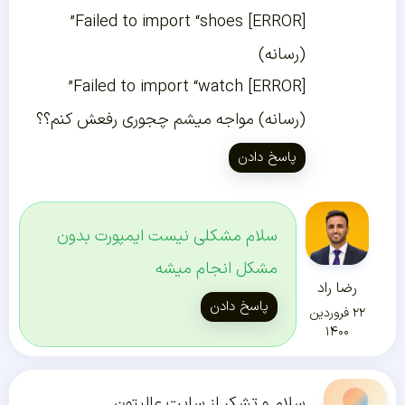
[ERROR] Failed to import “shoes”
(رسانه)
[ERROR] Failed to import “watch”
(رسانه) مواجه میشم چجوری رفعش کنم؟؟
پاسخ دادن
سلام مشکلی نیست ایمپورت بدون
مشکل انجام میشه
رضا راد
پاسخ دادن
۲۲ فروردین
۱۴۰۰
سلام و تشکر از سایت عالیتون