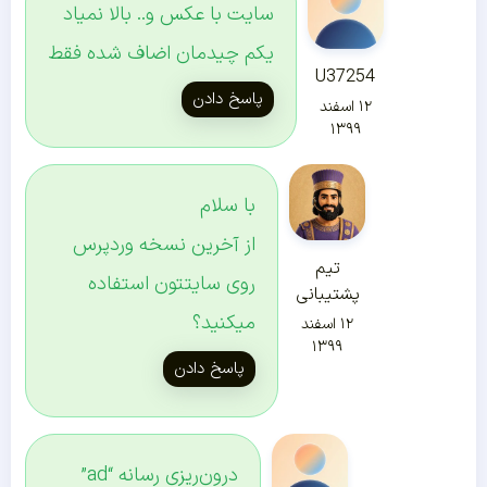
سایت با عکس و.. بالا نمیاد
یکم چیدمان اضاف شده فقط
U37254
پاسخ دادن
۱۲ اسفند
۱۳۹۹
با سلام
از آخرین نسخه وردپرس
تیم
روی سایتتون استفاده
پشتیبانی
میکنید؟
۱۲ اسفند
۱۳۹۹
پاسخ دادن
درون‌ریزی رسانه “ad”