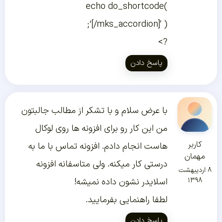
echo do_shortcode(
‘[/mks_accordion]’ );
?>
پاسخ دادن
با عرض سلام و با تشکر از مطالب جالبتون
من این کار رو برای افزونه ها روی لوکال
کاربر
هاست انجام دادم. افزونه تماس با ما به
مهمان
درستی کار میکنه. ولی متاسفانه افزونه
۸ اردیبهشت
۱۳۹۸
اسلایدر نشون داده نمیشه!
لطفا راهنمایی بفرمایید.
پاسخ دادن