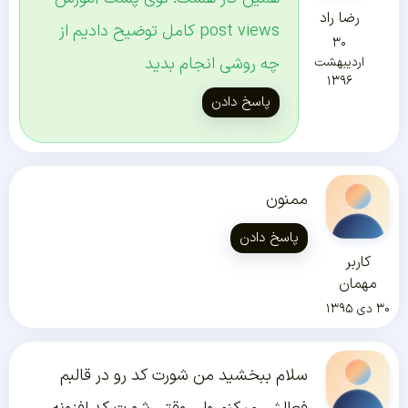
رضا راد
post views کامل توضیح دادیم از
۳۰
چه روشی انجام بدید
اردیبهشت
۱۳۹۶
پاسخ دادن
ممنون
پاسخ دادن
کاربر
مهمان
۳۰ دی ۱۳۹۵
سلام ببخشید من شورت کد رو در قالبم