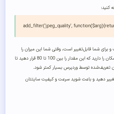
add_filter('jpeg_quality', function($arg){retu
و برای شما قابل‌تغییر است، وقتی شما این میزان را
100 قرار دهید به این معنا است که اصلاً تراکمی روی تصاویر اعمال نشود. البته شما این امکان را دارید که این مقدار را بین 100 تا 80 قرار دهید تا
ه تغییر دهید و باعث شوید سرعت و کیفیت سایتتان