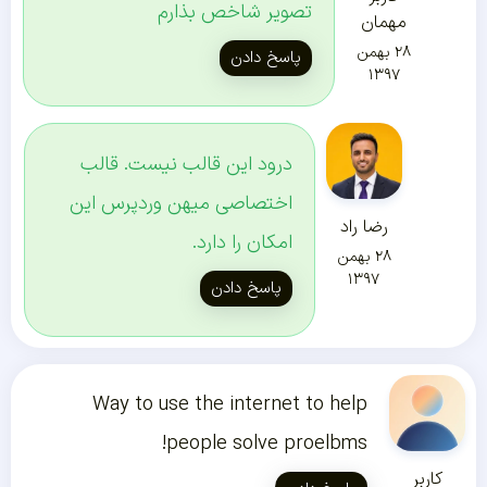
تصویر شاخص بذارم
مهمان
۲۸ بهمن
پاسخ دادن
۱۳۹۷
درود این قالب نیست. قالب
اختصاصی میهن وردپرس این
رضا راد
امکان را دارد.
۲۸ بهمن
۱۳۹۷
پاسخ دادن
Way to use the internet to help
people solve proelbms!
کاربر