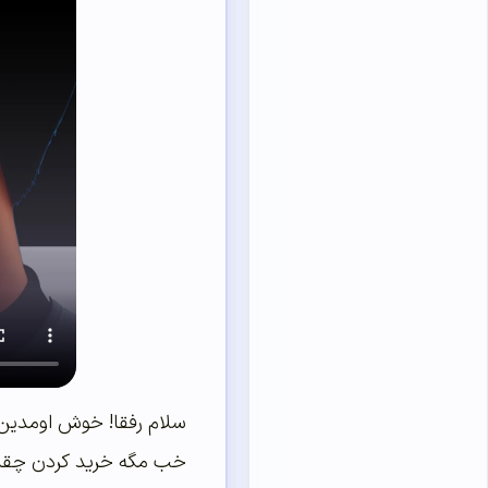
سلام رفقا! خوش اومدین به
خب مگه خرید کردن چقدر 