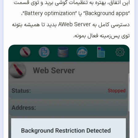
این اتفاق، بهتره به تنظیمات گوشی برید و توی قسمت
“Background apps” یا “Battery optimization”،
دسترسی کامل به AWeb Server بدید تا همیشه بتونه
توی پس‌زمینه فعال بمونه.