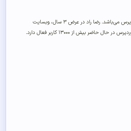
مدرس دوره آموزش حضوری وردپرس در تهران، رضا راد مدیر و موسس وبسایت میهن وردپرس می‌باشد. رضا راد در عرض ۳ سال، وبسایت