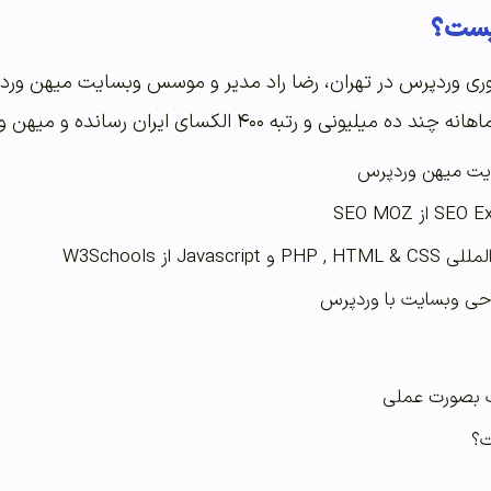
یست؟
ای ایران رسانده و میهن وردپرس در حال حاضر بیش از ۱۳۰۰۰ کاربر فعال دارد.
یت میهن وردپرس
Java از W3Schools
حی وبسایت با وردپرس
بصورت عملی
ت؟