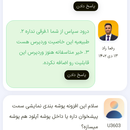
پاسخ دادن
درود سپاس از شما ۱.فرقی نداره ۲.
طبیعیه این خاصیت وردپرس هست
رضا راد
۳. خیر متاسفانه هنوز وردپرس این
۱۳ دی ۱۴۰۲
قابلیت رو اضافه نکرده.
پاسخ دادن
سلام این افزونه پوشه بندی نمایشی سمت
پیشخوان داره یا داخل پوشه آپلود هم پوشه
U3603
میسازه؟