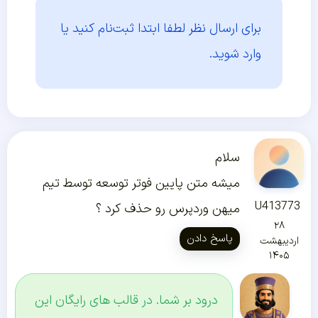
برای ارسال نظر لطفا ابتدا
ثبت‌نام کنید یا
وارد شوید.
سلام
میشه متن پایین فوتر توسعه توسط تیم
U413773
میهن وردپرس رو حذف کرد ؟
۲۸
پاسخ دادن
اردیبهشت
۱۴۰۵
درود بر شما. در قالب های رایگان این