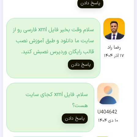
پاسخ دادن
سلام وقت بخیر فایل xml فارسی رو از
سایت ما دانلود و طبق آموزش نصب
رضا راد
قالب رایگان وردپرس نصبش کنید.
۱۷ آذر ۱۴۰۴
پاسخ دادن
سلام. فایل xml کجای سایت
هست؟
U404642
پاسخ دادن
۱۰ دی ۱۴۰۴