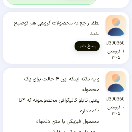
لطفا راجع به محصولات گروهی هم توضیح
بدید
U390360
پاسخ دادن
۱۱ فروردین
۱۴۰۵
و یه نکته اینکه این ۴ حالت برای یک
محصوله
U390360
یعنی تابلو کالیگرافی محصولمونه که ۴تا
۱۰ فروردین
دکمه داره
۱۴۰۵
محصول فیزیکی با متن دلخواه