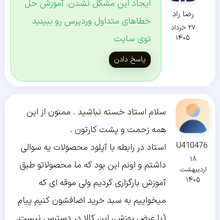
ایجاد این مشکل نشدن. آموزش حل
رضا راد
خطاهای متداول وردپرس رو ببینید
۲۷ خرداد
توی سایت
۱۴۰۵
پاسخ دادن
سلام استاد خسته نباشید . ممنون از این
همه زحمت و پشت کارتون .
U410476
استاد در رابطه با آپلود محصولات یه سوالی
۱۸
داشتم و اونم این بود که ما محصولاتو طبق
اردیبهشت
۱۴۰۵
آموزش بارگزاری کردیم ولی موقه ای که
میخواییم به سبد خرید اضافشون کنیم پیام
(با عرض پوزش، این کالا در دسترس نیست.