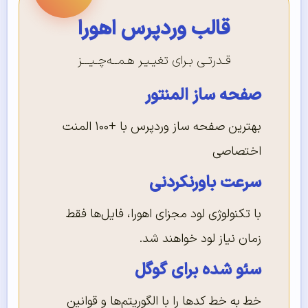
قالب وردپرس اهورا
قـدرتـی بـرای تغیـیـر هـمــه‌چـیـــز
صفحه ساز المنتور
بهترین صفحه ساز وردپرس با +۱۰۰ المنت
اختصاصی
سرعت باورنکردنی
با تکنولوژی لود مجزای اهورا، فایل‌ها فقط
زمان نیاز لود خواهند شد.
سئو شده برای گوگل
خط به خط کدها را با الگوریتم‌ها و قوانین