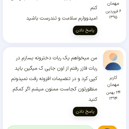
مهمان
کنم
۶ فروردین
۱۳۹۵
امیدووارم سلامت و تندرست باشید
پاسخ دادن
من میخواهم یک ربات دخترونه بسازم در
ربات فازر رفتم از اون جایی ک میگین باید
کاربر
کپی کرد و در تنضیمات افزونه رفت نمیدونم
مهمان
منظورتون کجاست ممنون میشم اگر کمکم
۲۴ بهمن
۱۳۹۴
کنید
پاسخ دادن