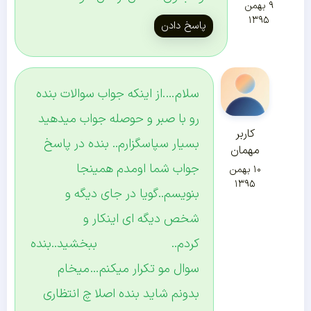
۹ بهمن
۱۳۹۵
پاسخ دادن
سلام….از اینکه جواب سوالات بنده
رو با صبر و حوصله جواب میدهید
کاربر
بسیار سپاسگزارم.. بنده در پاسخ
مهمان
جواب شما اومدم همینجا
۱۰ بهمن
۱۳۹۵
بنویسم..گویا در جای دیگه و
شخص دیگه ای اینکار و
کردم.. ببخشید..بنده
سوال مو تکرار میکنم…میخام
بدونم شاید بنده اصلا چ انتظاری