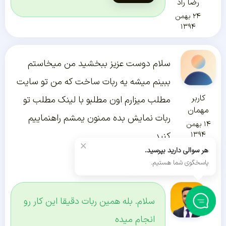
رضا راد
۲۴ بهمن
۱۳۹۴
سلام دوست عزیز ببخشید من میخاستم
ببینم میشه یه ربات ساخت که من تو سایت
کاربر
مطلب میزارم اون مطلبو با لینک مطلب تو
مهمان
ربات نمایش بده ممنون یمشم راهنماییم
۱۴ بهمن
۱۳۹۴
کنید
×
هر سوالی دارید بپرسید.
پاسخ دادن
پاسخگوی شما هستیم.
سلام. بله همین ربات دقیقا این کار رو
انجام میده