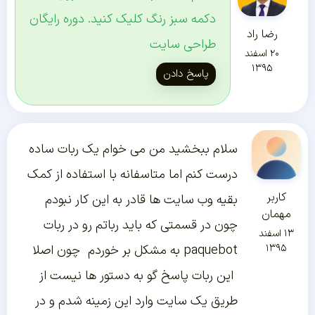
دکمه سبز رنگ کلیک کنید. دوره رایگان
رضا راد
طراحی سایت
۲۰ اسفند
۱۳۹۵
پاسخ دادن
سلام ببخشید من می خوام یک ربات ساده
درست کنم اما متاسفانه با استفاده از کمک
کاربر
بقیه وب سایت ها قادر به این کار نبودم
مهمان
چون در قسمتی که باید رباتم رو در ربات
۱۳ اسفند
۱۳۹۵
paquebot به مشکل بر خوردم چون اصلا
این ربات پاسخ گو به دستور ها نیست از
طریق یک سایت وارد این زمینه شدم و در