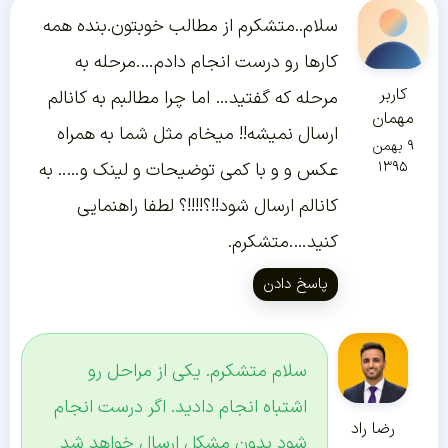
سلام..متشکرم از مطالب خوبتون.بنده همه
کارها رو درست انجام دادم….مرحله به
کاربر
مرحله که گفتید… اما چرا مطالبم به کانالم
مهمان
ارسال نمیشه!! میخام مثل شما به همراه
۹ بهمن
۱۳۹۵
عکس و و با کمی توضیحات و لینک و….. به
کانالم ارسال شود!!؟!!!!؟ لطفا راهنمایی
کنید….متشکرم.
پاسخ دادن
سلام متشکرم. یکی از مراحل رو
اشتباه انجام دادید. اگر درست انجام
رضا راد
شود بدون مشکل ارسال خواهد شد