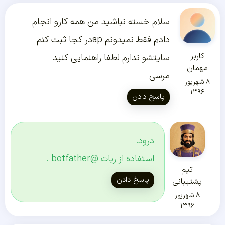
سلام خسته نباشید من همه کارو انجام
دادم فقط نمیدونم apدر کجا ثبت کنم
کاربر
سایتشو ندارم لطفا راهنمایی کنید
مهمان
مرسی
۸ شهریور
۱۳۹۶
پاسخ دادن
درود.
استفاده از ربات @botfather .
تیم
پاسخ دادن
پشتیبانی
۸ شهریور
۱۳۹۶