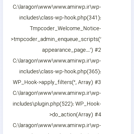
C:\laragon\www\www.amirwp.ir\wp-
includes\class-wp-hook.php(341):
Tmpcoder_Welcome_Notice-
>tmpcoder_admin_enqueue_scripts(‘
appearance_page…’) #2
C:\laragon\www\www.amirwp.ir\wp-
includes\class-wp-hook.php(365):
WP_Hook->apply_filters(”, Array) #3
C:\laragon\www\www.amirwp.ir\wp-
includes\plugin.php(522): WP_Hook-
>do_action(Array) #4
C:\laragon\www\www.amirwp.ir\wp-