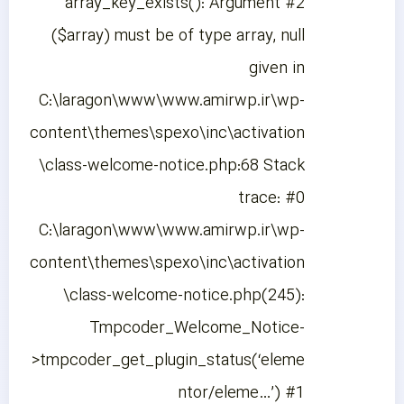
array_key_exists(): Argument #2
($array) must be of type array, null
given in
C:\laragon\www\www.amirwp.ir\wp-
content\themes\spexo\inc\activation
\class-welcome-notice.php:68 Stack
trace: #0
C:\laragon\www\www.amirwp.ir\wp-
content\themes\spexo\inc\activation
\class-welcome-notice.php(245):
Tmpcoder_Welcome_Notice-
>tmpcoder_get_plugin_status(‘eleme
ntor/eleme…’) #1