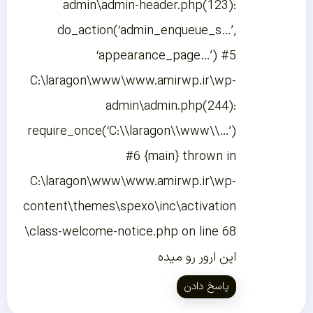
admin\admin-header.php(123):
do_action(‘admin_enqueue_s…’,
‘appearance_page…’) #5
C:\laragon\www\www.amirwp.ir\wp-
admin\admin.php(244):
require_once(‘C:\\laragon\\www\\…’)
#6 {main} thrown in
C:\laragon\www\www.amirwp.ir\wp-
content\themes\spexo\inc\activation
\class-welcome-notice.php on line 68
این ارور رو میده
پاسخ دادن