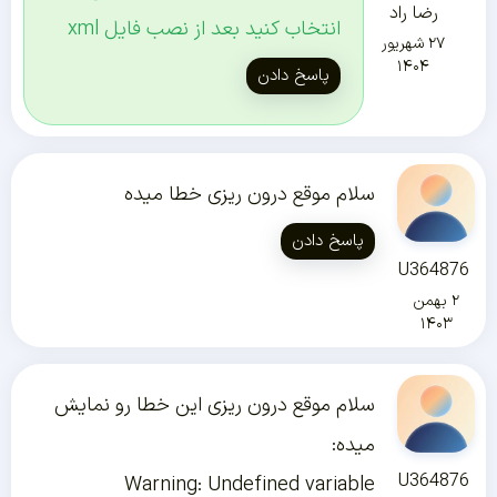
رضا راد
انتخاب کنید بعد از نصب فایل xml
۲۷ شهریور
۱۴۰۴
پاسخ دادن
سلام موقع درون ریزی خطا میده
پاسخ دادن
U364876
۲ بهمن
۱۴۰۳
سلام موقع درون ریزی این خطا رو نمایش
میده:
U364876
Warning: Undefined variable