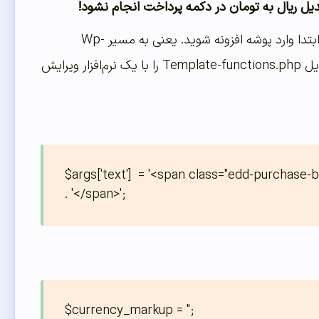
برای حل این مشکل نیز راه‌حلی وجود دارد و شما می‌توانید آن را حل کنید. برای انجام آن ابتدا وارد پوشه افزونه شوید. یعنی به مسیر Wp-
Content/Plugins/Easy-Digital-Downloads بروید. سپس پوشه Includes را بازکنید. فایل Template-functions.php را با یک نرم‌افزار ویرایش
$args['text']  = '<span class="edd-purchase-
. '</span>';
$currency_markup = '';