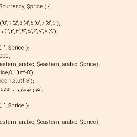
urrency, $price ) {
