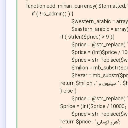
function edd_mihan_currency( $formatted, $c
    if ( ! is_admin() ) {

				$western_arabic = array('0','1','2','3','4','5','6','7','8','9');

				$eastern_arabic = array('۰','۱','۲','۳','۴','۵','۶','۷','۸','۹');

			if ( strlen($price) > 9 ){

				$price = @str_replace( ',', '', $price );

				$price = (int)$price / 10000;

				$price = str_replace($western_arabic, $eastern_arabic, $price);

				$milion = mb_substr($price,0,1,'utf-8');

				$hezar = mb_substr($price,1,3,'utf-8');

	      		return $milion . ' میلیون و ' . $hezar . ' هزار تومان';

			} else {

				$price = @str_replace( ',', '', $price );

	      		$price = (int)$price / 10000;

				$price = str_replace($western_arabic, $eastern_arabic, $price);

	      		return $price . ' هزار تومان';
