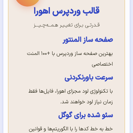
قالب وردپرس اهورا
قـدرتـی بـرای تغیـیـر هـمــه‌چـیـــز
صفحه ساز المنتور
بهترین صفحه ساز وردپرس با +۱۰۰ المنت
اختصاصی
سرعت باورنکردنی
با تکنولوژی لود مجزای اهورا، فایل‌ها فقط
زمان نیاز لود خواهند شد.
سئو شده برای گوگل
خط به خط کدها را با الگوریتم‌ها و قوانین