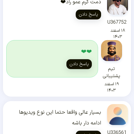
دمت گرم عمو راد❤️
پاسخ دادن
U367752
۱۸ اسفند
۱۴۰۳
❤️❤️
پاسخ دادن
تیم
پشتیبانی
۱۹ اسفند
۱۴۰۳
بسیار عالی واقعا حتما این نوع ویدیوها
ادامه دار باشه
U336561