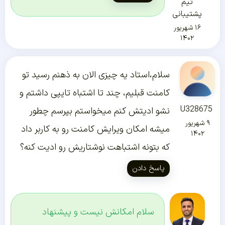
تیم
پشتیبانی
۱۶ شهریور
۱۴۰۲
سلام،استاد یه چیزی الان به ذهنم رسید تو
کامنت قبلیم، چند تا اشتباه تایپی داشتم و
U328675
نشو ادیتش کنم میخواستم بپرسم چطور
۹ شهریور
میشه امکان ویرایش کامنت رو به کاربر داد
۱۴۰۲
که بتونه اشتباهت نوشتاریش رو ادیت کنه؟
پاسخ دادن
سلام امکانش نیست و پیشنهاد