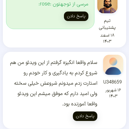
مرسی از توجهتون :rose:
پاسخ دادن
تیم
پشتیبانی
۱۸ اسفند
۱۴۰۳
سلام واقعا انگیزه گرفتم از این ویدئو من هم
شروع کردم به یادگیری و کار خودم رو
U348659
استارت زدم میدونم شروعش خیلی سخته
۱۶ شهریور
ولی امید دارم که موفق میشم این ویدئو
۱۴۰۳
واقعا آموزنده بود.
پاسخ دادن