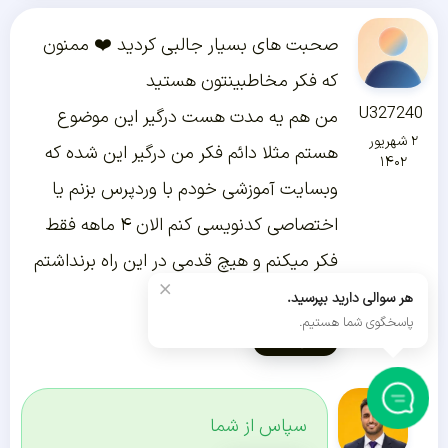
صحبت های بسیار جالبی کردید ❤️ ممنون
که فکر مخاطبینتون هستید
U327240
من هم یه مدت هست درگیر این موضوع
۲ شهریور
هستم مثلا دائم فکر من درگیر این شده که
۱۴۰۲
وبسایت آموزشی خودم با وردپرس بزنم یا
اختصاصی کدنویسی کنم الان ۴ ماهه فقط
فکر میکنم و هیچ قدمی در این راه برنداشتم
×
!
هر سوالی دارید بپرسید.
پاسخگوی شما هستیم.
پاسخ دادن
سپاس از شما