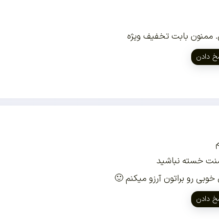
. ممنون بابت تخفیف ویژه
خ دادن
ت خسته نباشید
خوبی رو براتون آرزو میکنم 🙂
خ دادن