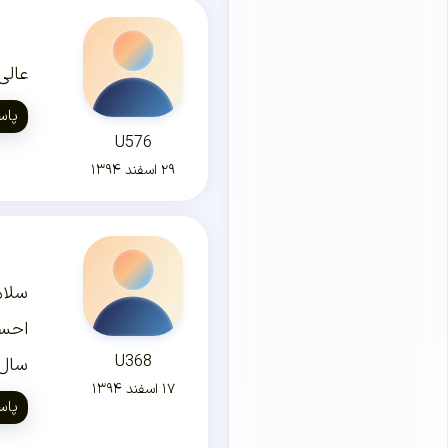
عالی
پاس
U576
۲۹ اسفند ۱۳۹۴
سلام
احسن
U368
سال 
۱۷ اسفند ۱۳۹۴
پاس