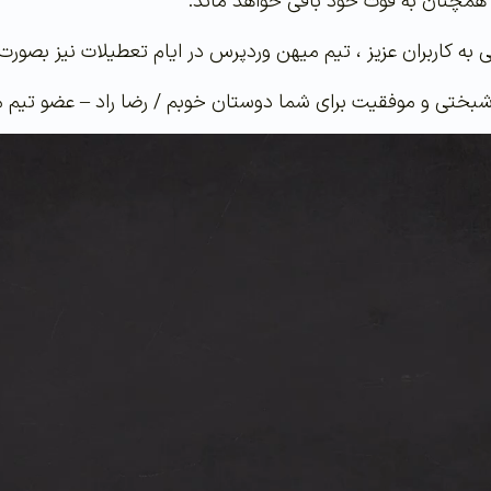
مچنان به قوت خود باقی خواهد ماند.
 عزیز ، تیم میهن وردپرس در ایام تعطیلات نیز بصورت 24 ساعته پاسخگوی شما دوستان خواهد بود
خوشبختی و موفقیت برای شما دوستان خوبم / رضا راد – عضو تیم