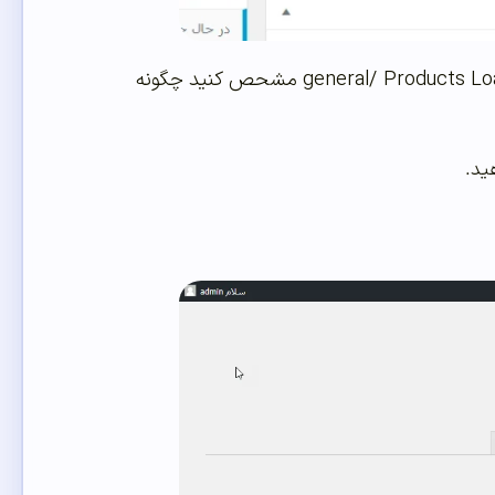
وارد صفحه تنظیمات افزونه شوید، در این بخش چهار تب وجود دارد، در تب general/ Products Loading Type مشحص کنید چگونه
ید.