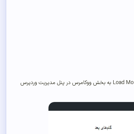
در ابتدا افزونه را نصب و فعال سازی کنید سپس مشاهده خواهید کرد گزینه Load More Products به بخش ووکامرس در پنل مدیریت وردپرس