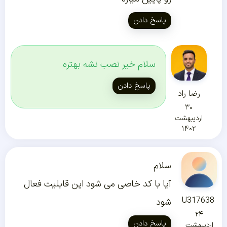
پاسخ دادن
سلام خیر نصب نشه بهتره
پاسخ دادن
رضا راد
۳۰
اردیبهشت
۱۴۰۲
سلام
آیا با کد خاصی می شود این قابلیت فعال
U317638
شود
۲۴
پاسخ دادن
اردیبهشت