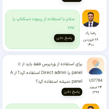
سلام با استفاده از ریموت دسکتاپ یا
vnc
رضا راد
پاسخ دادن
۲۸ فروردین
۱۴۰۰
برای استفاده از وردپرس فقط باید از c
panel یا Direct admin استفاده کرد؟ از A
U37784
panel نمیشه استفاده کرد؟
۲۴ اسفند
پاسخ دادن
۱۳۹۹