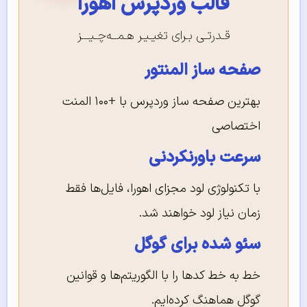
قالب وردپرس اهورا
قـدرتـی بـرای تغیـیـر هـمــه‌چـیـــز
صفحه ساز المنتور
بهترین صفحه ساز وردپرس با +۱۰۰ المنت
اختصاصی
سرعت باورنکردنی
با تکنولوژی لود مجزای اهورا، فایل‌ها فقط
زمان نیاز لود خواهند شد.
سئو شده برای گوگل
خط به خط کدها را با الگوریتم‌ها و قوانین
گوگل هماهنگ کرده‌ایم.