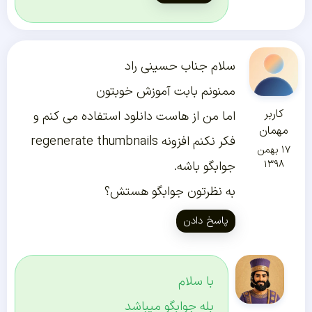
سلام جناب حسینی راد
ممنونم بابت آموزش خوبتون
کاربر
اما من از هاست دانلود استفاده می کنم و
مهمان
فکر نکنم افزونه regenerate thumbnails
۱۷ بهمن
۱۳۹۸
جوابگو باشه.
به نظرتون جوابگو هستش؟
پاسخ دادن
با سلام
بله جوابگو میباشد