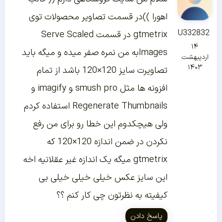
اهورا ))در قسمت تصاویر محصولات توی
U332832
gtmetrix در قسمت Serve Scaled
۱۴
Imagesبه من نمره صفر میده و میگه باید
اردیبهشت
۱۴۰۳
تصاویرت سایز 120×120 باشد از تمام
افزونه ها مثل smush pro و imagify و
Regenerate Thumbnails استفاده کردم
ولی هیچکدوم این خطا رو برای من رفع
نکردن در ضمن اندازه 120×120 که
gtmetrix میگه یک اندازه غیر عقلانیه اخه
این سایز عکس خیلی خیلی خیلی بی
کیفیته به نظرتون چی کار کنم ؟؟
پاسخ دادن