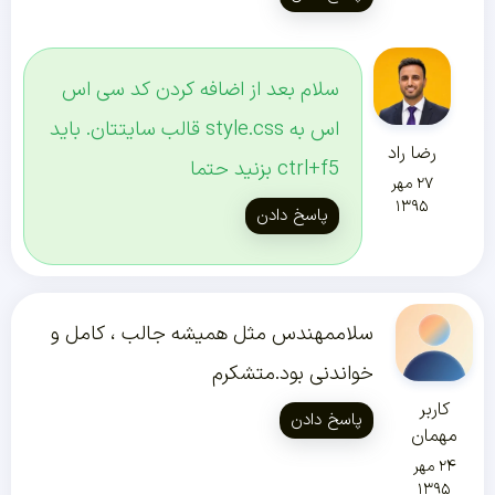
سلام بعد از اضافه کردن کد سی اس
اس به style.css قالب سایتتان. باید
رضا راد
ctrl+f5 بزنید حتما
۲۷ مهر
۱۳۹۵
پاسخ دادن
سلاممهندس مثل همیشه جالب ، کامل و
خواندنی بود.متشکرم
کاربر
پاسخ دادن
مهمان
۲۴ مهر
۱۳۹۵