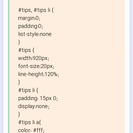
#tips, #tips li {

margin:0; 

padding:0; 

list-style:none

}

#tips {

width:920px; 

font-size:20px; 

line-height:120%;

}

#tips li {

padding: 15px 0; 

display:none;

}

#tips li a{

color: #fff;
