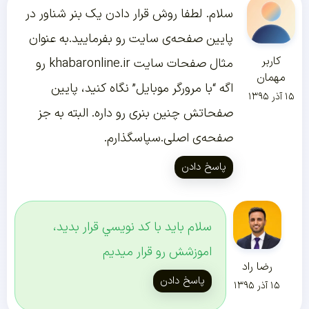
سلام. لطفا روش قرار دادن یک بنر شناور در
پایین صفحه‌ی سایت رو بفرمایید.به عنوان
کاربر
مثال صفحات سایت khabaronline.ir رو
مهمان
اگه “با مرورگر موبایل” نگاه کنید، پایین
۱۵ آذر ۱۳۹۵
صفحاتش چنین بنری رو داره. البته به جز
صفحه‌ی اصلی.سپاسگذارم.
پاسخ دادن
سلام بايد با كد نويسي قرار بديد،
اموزشش رو قرار ميديم
رضا راد
پاسخ دادن
۱۵ آذر ۱۳۹۵