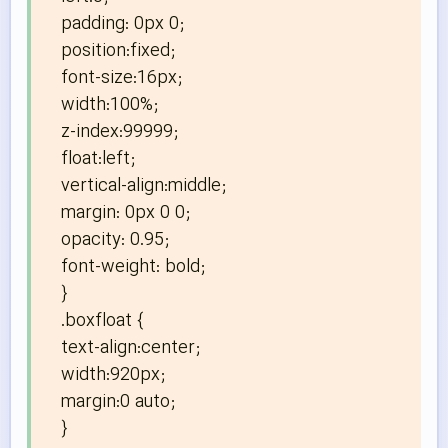
padding: 0px 0; 

position:fixed; 

font-size:16px; 

width:100%; 

z-index:99999; 

float:left; 

vertical-align:middle; 

margin: 0px 0 0; 

opacity: 0.95; 

font-weight: bold;

}

.boxfloat {

text-align:center; 

width:920px; 

margin:0 auto;

}
