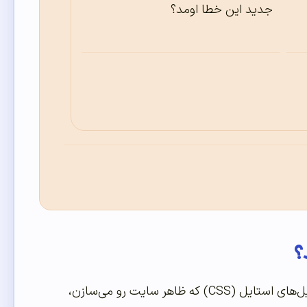
جدید این خطا اومد؟
هر صفحه‌ای که توی مرورگر باز می‌شه، در واقع از کلی فایل جدا تشکیل شده: تصویرها، فایل‌های استایل (CSS) که ظاهر سایت رو می‌سازن،