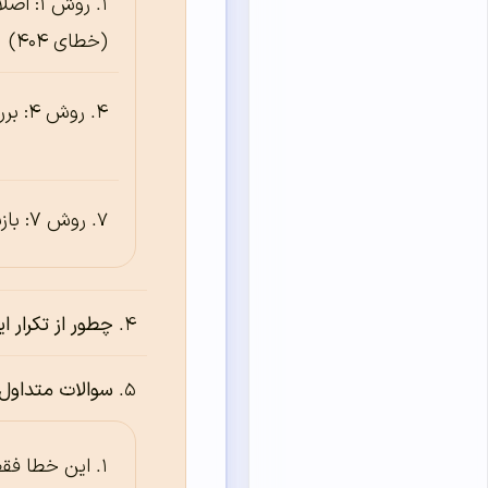
روش ۱:
(خطای ۴۰۴)
روش ۴: بررسی قالب
روش ۷: بازنشانی فایل .htaccess
چطور از تکرار 
سوالات متداول
این خطا فقط