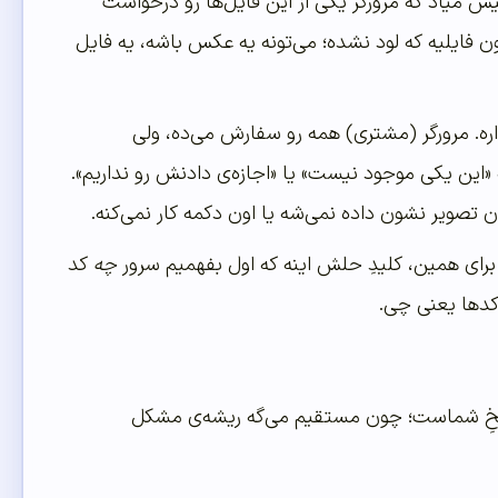
شد») دقیقاً وقتی پیش میاد که مرورگر یکی از این فایل‌ها رو درخواست
ونه. اون «منبع» یا Resource، همون فایلیه که لود نشده؛ می‌تونه یه عکس باشه، یه فایل
. مرورگر (مشتری) همه رو سفارش می‌ده، ولی
 «این یکی موجود نیست» یا «اجازه‌ی دادنش رو نداریم».
صویر نشون داده نمی‌شه یا اون دکمه کار نمی‌کنه.
ای همین، کلیدِ حلش اینه که اول بفهمیم سرور
چه
کد
 کدها یعنی چی.
 سرنخِ شماست؛ چون مستقیم می‌گه ریشه‌ی مشکل