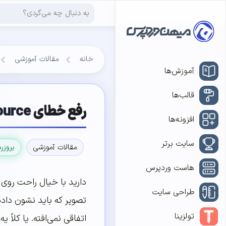
خانه
مقالات آموزشی
آموزش‌ها
قالب‌ها
رفع خطای Failed to Load Resource در وردپرس (۷ روش)
افزونه‌ها
سایت برتر
مقالات آموزشی
بروزر
هاست وردپرس
دارید با خیال راحت روی
طراحی سایت
تصویر که باید نشون داد
تولزینا