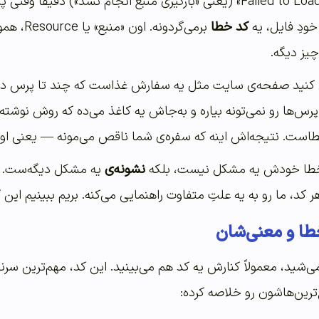
حالا خطای «Failed to Load Resource» (یعنی «بارگیری منبع انجام ن
خودِ فایل، یه
کد خطا
برمی‌گرد
 کنید صفحه‌ی سایت مثل یه سفارش غذاست که چند تا پرس داره
پرس‌ها رو نمی‌تونه بیاره و به‌جاش یه کاغذ می‌ده که روش نوشته
ست. نتیجه‌اش اینه که سفره‌ی شما ناقص می‌مونه — یعنی اون ت
ن خطا خودش یه مشکل نیست، بلکه
نشونه‌ی
یه مشکل دیگه‌ست. بر
کد، ما رو به یه علتِ متفاوت راهنمایی می‌کنه. بریم ببینیم این
طا و معنی‌شان
 می‌شید، معمولاً کنارش یه کد هم می‌بینید. این کد، مهم‌ترین
رین‌هاشون رو خلاصه کرده: