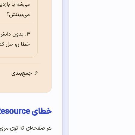
می‌شه یا بازدی
می‌بیننش؟
بدون دانش 
خطا رو حل کن
جمع‌بندی
خطای Failed to Load Resource چیست و چرا رخ می‌دهد؟