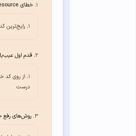
خطای Failed to Load Resource چیست و چرا رخ می‌دهد؟
رایج‌ترین ک
قدم اول عیب‌یاب
از روی کد خط
درست
روش‌های رفع خط