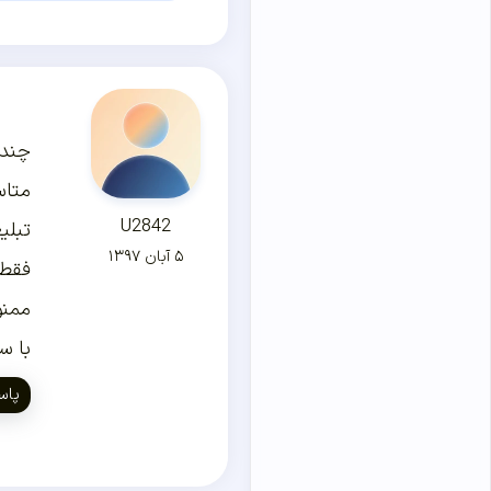
چند 
متاس
U2842
تبلی
۵ آبان ۱۳۹۷
فقط 
ممنو
با س
پاس