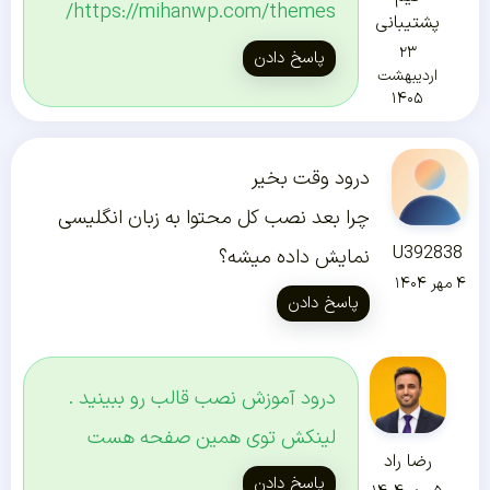
https://mihanwp.com/themes/
پشتیبانی
۲۳
پاسخ دادن
اردیبهشت
۱۴۰۵
درود وقت بخیر
چرا بعد نصب کل محتوا به زبان انگلیسی
U392838
نمایش داده میشه؟
۴ مهر ۱۴۰۴
پاسخ دادن
درود آموزش نصب قالب رو ببینید .
لینکش توی همین صفحه هست
رضا راد
پاسخ دادن