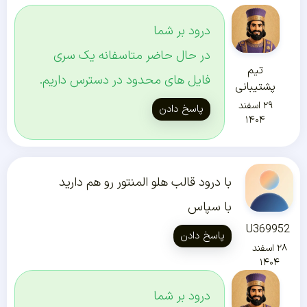
درود بر شما
در حال حاضر متاسفانه یک سری
تیم
فایل های محدود در دسترس داریم.
پشتیبانی
۲۹ اسفند
پاسخ دادن
۱۴۰۴
با درود قالب هلو المنتور رو هم دارید
با سپاس
U369952
پاسخ دادن
۲۸ اسفند
۱۴۰۴
درود بر شما