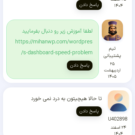
پاسخ دادن
۱۴۰۴
لطفا آموزش زیر رو دنبال بفرمایید
https://mihanwp.com/wordpres
تیم
s-dashboard-speed-problem/
پشتیبانی
۲۵
پاسخ دادن
اردیبهشت
۱۴۰۵
تا حالا هیچیتون به درد نمی خورد
پاسخ دادن
U402898
۲۴ اسفند
۱۴۰۴