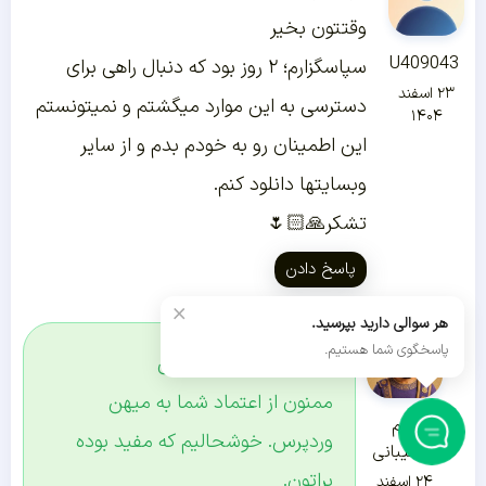
وقتتون بخیر
U409043
سپاسگزارم؛ ۲ روز بود که دنبال راهی برای
۲۳ اسفند
دسترسی به این موارد میگشتم و نمیتونستم
۱۴۰۴
این اطمینان رو به خودم بدم و از سایر
وبسایتها دانلود کنم.
تشکر🙏🏻🌷
پاسخ دادن
×
هر سوالی دارید بپرسید.
پاسخگوی شما هستیم.
درود بر شما کاربر گرامی
ممنون از اعتماد شما به میهن
تیم
وردپرس. خوشحالیم که مفید بوده
پشتیبانی
براتون.
۲۴ اسفند