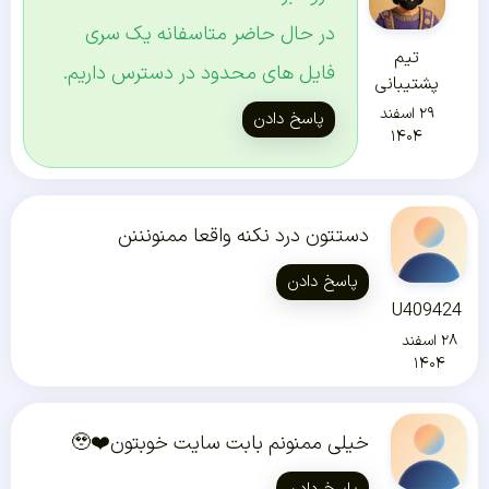
در حال حاضر متاسفانه یک سری
تیم
فایل های محدود در دسترس داریم.
پشتیبانی
۲۹ اسفند
پاسخ دادن
۱۴۰۴
دستتون درد نکنه واقعا ممنونننن
پاسخ دادن
U409424
۲۸ اسفند
۱۴۰۴
خیلی ممنونم بابت سایت خوبتون❤️🥹