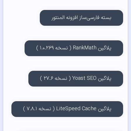
بسته فارسی‌ساز افزونه المنتور
پلاگین RankMath ( نسخه ۱.۰.۲۶۹ )
پلاگین Yoast SEO ( نسخه ۲۷.۶ )
پلاگین LiteSpeed Cache ( نسخه ۷.۸.۱ )