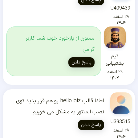
پاسخ دادن
U409439
۲۸ اسفند
۱۴۰۴
ممنون از بازخورد خوب شما کاربر
گرامی
تیم
پاسخ دادن
پشتیبانی
۲۹ اسفند
۱۴۰۴
لطفا قالب hello biz رو هم قرار بدید توی
نصب المنتور به مشکل می خوریم
U393515
پاسخ دادن
۲۸ اسفند
۱۴۰۴