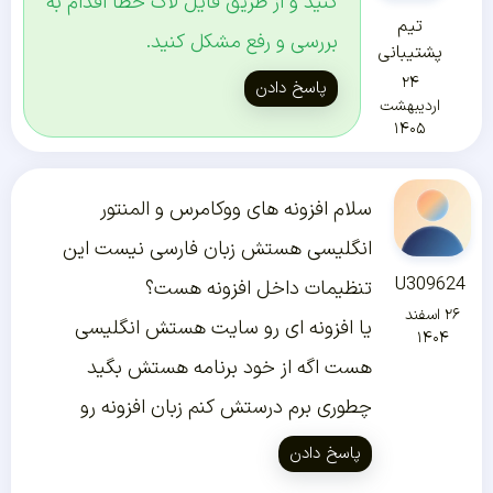
کنید و از طریق فایل لاگ خطا اقدام به
تیم
بررسی و رفع مشکل کنید.
پشتیبانی
۲۴
پاسخ دادن
اردیبهشت
۱۴۰۵
سلام افزونه های ووکامرس و المنتور
انگلیسی هستش زبان فارسی نیست این
U309624
تنظیمات داخل افزونه هست؟
۲۶ اسفند
یا افزونه ای رو سایت هستش انگلیسی
۱۴۰۴
هست اگه از خود برنامه هستش بگید
چطوری برم درستش کنم زبان افزونه رو
پاسخ دادن