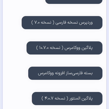
وردپرس نسخه فارسی ( نسخه ۷.۰ )
پلاگین ووکامرس ( نسخه ۱۰.۷.۰ )
بسته فارسی‌ساز افزونه ووکامرس
پلاگین المنتور ( نسخه ۴.۰.۷ )