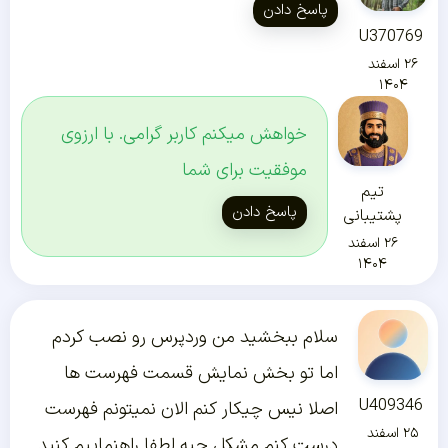
پاسخ دادن
U370769
۲۶ اسفند
۱۴۰۴
خواهش میکنم کاربر گرامی. با ارزوی
موفقیت برای شما
تیم
پاسخ دادن
پشتیبانی
۲۶ اسفند
۱۴۰۴
سلام ببخشید من وردپرس رو نصب کردم
اما تو بخش نمایش قسمت فهرست ها
U409346
اصلا نیس چیکار کنم الان نمیتونم فهرست
۲۵ اسفند
درست کنم مشکل چیه لطفا راهنماییم کنید