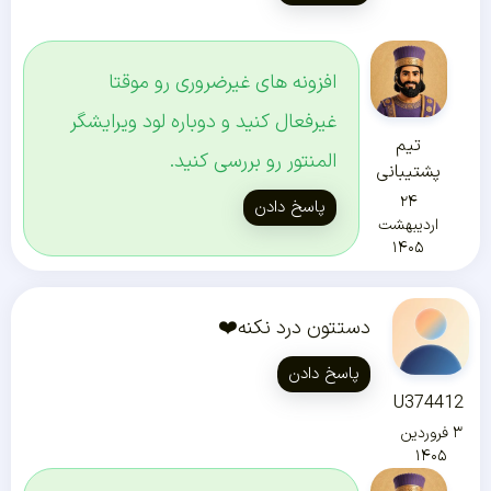
افزونه های غیرضروری رو موقتا
غیرفعال کنید و دوباره لود ویرایشگر
تیم
المنتور رو بررسی کنید.
پشتیبانی
۲۴
پاسخ دادن
اردیبهشت
۱۴۰۵
دستتون درد نکنه❤️
پاسخ دادن
U374412
۳ فروردین
۱۴۰۵