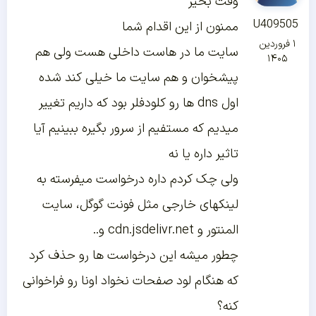
وقت بخیر
U409505
ممنون از این اقدام شما
۱ فروردین
سایت ما در هاست داخلی هست ولی هم
۱۴۰۵
پیشخوان و هم سایت ما خیلی کند شده
اول dns ها رو کلودفلر بود که داریم تغییر
میدیم که مستفیم از سرور بگیره ببینیم آیا
تاثیر داره یا نه
ولی چک کردم داره درخواست میفرسته به
لینکهای خارجی مثل فونت گوگل، سایت
المنتور و cdn.jsdelivr.net و..
چطور میشه این درخواست ها رو حذف کرد
که هنگام لود صفحات نخواد اونا رو فراخوانی
کنه؟