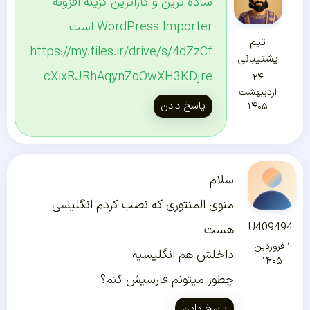
ساده ترین و کاراترین گزینه افزونه
WordPress Importer است
تیم
https://my.files.ir/drive/s/4dZzCf
پشتیبانی
cXixRJRhAqynZoOwXH3KDjre
۲۴
اردیبهشت
پاسخ دادن
۱۴۰۵
سلام
منوی المنتوری که نصب کردم انگلیسی
U409494
هست
۱ فروردین
داخلش هم انگلیسیه
۱۴۰۵
چطور میتونم فارسیش کنم؟
پاسخ دادن