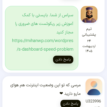
سپاس از شما. بایستی با کمک
آموزش زیر ریکوئست های ضروری را
تیم
مجاز کنید
پشتیبانی
https://mihanwp.com/wordpres
۲۴
اردیبهشت
s-dashboard-speed-problem/
۱۴۰۵
پاسخ دادن
مرسی که تو این وضعیت اینترنت هم هوای
مارو دارید ❤
U323996
پاسخ دادن