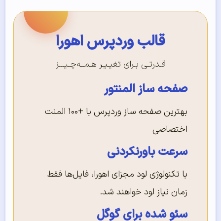
قالب وردپرس اهورا
قـدرتـی بـرای تغیـیـر هـمــه‌چـیـــز
صفحه ساز المنتور
بهترین صفحه ساز وردپرس با +۱۰۰ المنت
اختصاصی
سرعت باورنکردنی
با تکنولوژی لود مجزای اهورا، فایل‌ها فقط
زمان نیاز لود خواهند شد.
سئو شده برای گوگل