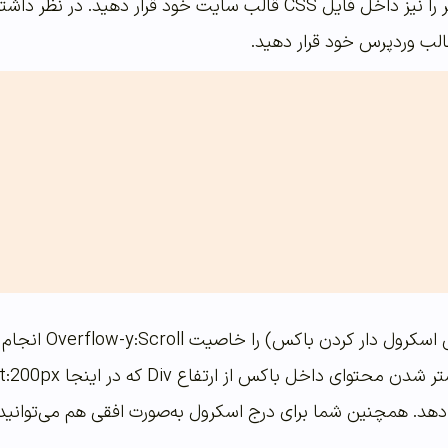
در مرحله بعد کد CSS زیر را نیز داخل فایل CSS قالب سایت خ