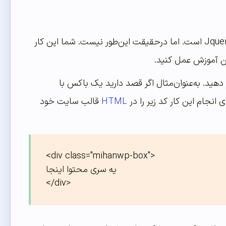
حتماً شما هم فکر می‌کنید که ساخت چنین باکس اسکرول داری نیازمند نوشتن کدهای Jquery است. اما درحقیقت این‌طور نیست. شما این کار
ظر خود را بسازید. بعد از ساخت Div باید یک کلاس به Div موردنظر دهید. به‌عنوان‌مثال اگر قصد دارید یک باکس با
HTML
قالب سایت خود
<div class="mihanwp-box">

یه سری محتوا اینجا

</div>