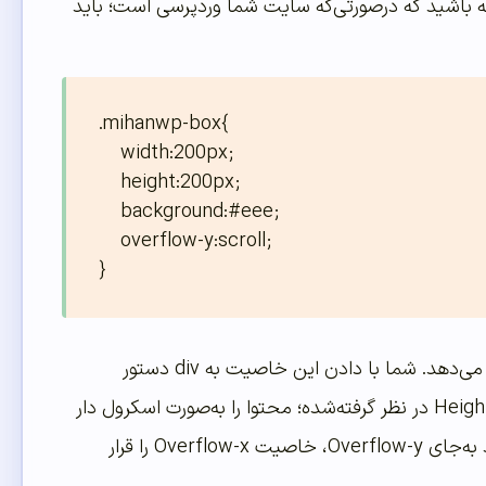
ود قرار دهید. در نظر داشته باشید که درصورتی‌که سایت شما وردپرسی است؛ باید
.mihanwp-box{

    width:200px;

    height:200px;

    background:#eee;

    overflow-y:scroll;

}
در کد بالا کار اصلی (یعنی اسکرول دار کردن باکس) را خاصیت Overflow-y:Scroll انجام می‌دهد. شما با دادن این خاصیت به div دستور
می‌دهید تا در صورت بیشتر شدن محتوای داخل باکس از ارتفاع Div که در اینجا Height:200px در نظر گرفته‌شده؛ محتوا را به‌صورت اسکرول دار
در جهت عمودی نمایش دهد. همچنین شما برای درج اسکرول به‌صورت افقی هم می‌توانید به‌جای Overflow-y، خاصیت Overflow-x را قرار