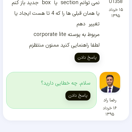
U1358
نمی توانم section یا box جدید باز کنم
۱۵ خرداد
یا همان قبلی ها را که 4 تا هست ایجاد یا
۱۳۹۵
تغییر دهم
مربوط به پوسته corporate lite
لطفا راهنمایی کنید ممنون منتظزم
پاسخ دادن
سلام. چه خطایی دارید؟
پاسخ دادن
رضا راد
۱۶ خرداد
۱۳۹۵