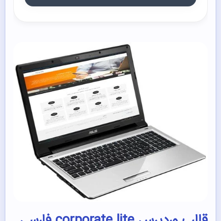
قالب وردپرس corporate lite فارسی