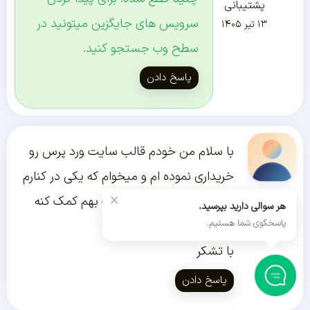
پشتیبانی
سرویس های جایگزین میتونید در
۱۳ تیر ۱۴۰۵
سطح وب جستجو کنید.
پاسخ دادن
با سلام من خودم قالب سایت ورد پرس رو
خریداری نموده ام و میخوام که یکی در کنارم
×
U363443
باشه از اول تا اخر این قالب بهم کمک کنه
هر سوالی دارید بپرسید.
۱۹ آذر ۱۴۰۳
پاسخگوی شما هستیم.
لطفا راهنمایی میفرمایید .
با تشکر
پاسخ دادن