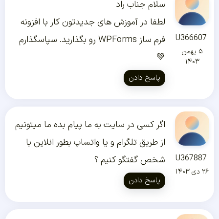
سلام جناب راد
لطفا در آموزش های جدیدتون کار با افزونه
U366607
فرم ساز WPForms رو بگذارید. سپاسگذارم‌
۵ بهمن
💚
۱۴۰۳
پاسخ دادن
اگر کسی در سایت به ما پیام بده ما میتونیم
از طریق تلگرام و یا واتساپ بطور انلاین با
U367887
شخص گفتگو کنیم ؟
۲۶ دی ۱۴۰۳
پاسخ دادن