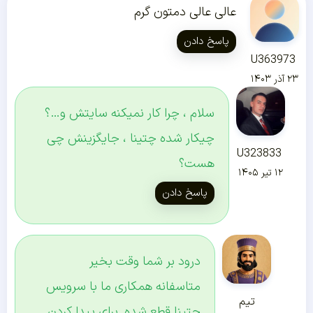
عالی عالی دمتون گرم
پاسخ دادن
U363973
۲۳ آذر ۱۴۰۳
سلام ، چرا کار نمیکنه سایتش و…؟
چیکار شده چتینا ، جایگزینش چی
U323833
هست؟
۱۲ تیر ۱۴۰۵
پاسخ دادن
درود بر شما وقت بخیر
متاسفانه همکاری ما با سرویس
تیم
چتینا قطع شده. برای پیدا کردن