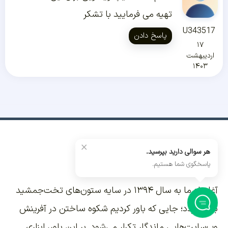
تهیه می فرمایید با تشکر
U343517
پاسخ دادن
۱۷
اردیبهشت
۱۴۰۳
×
هر سوالی دارید بپرسید.
داستان ما
پاسخگوی شما هستیم.
آغاز راه ما به سال ۱۳۹۴ در سایه ستون‌های تخت‌جمشید
بازمی‌گردد؛ جایی که باور کردیم شکوه ساختن در آفرینش
وب‌سایت‌هایی ماندگار تکرار می‌شود. بر این باور،
ابزاری