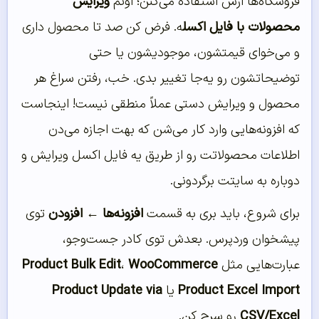
فروشگاه‌ها ازش استفاده می‌کنن؛ اونم
ویرایش
محصولات با فایل اکسل
ه. فرض کن صد تا محصول داری
و می‌خوای قیمتشون، موجودیشون یا حتی
توضیحاتشون رو یه‌جا تغییر بدی. خب، رفتن سراغ هر
محصول و ویرایش دستی عملاً منطقی نیست! اینجاست
که افزونه‌هایی وارد کار می‌شن که بهت اجازه می‌دن
اطلاعات محصولاتت رو از طریق یه فایل اکسل ویرایش و
دوباره به سایتت برگردونی.
برای شروع، باید بری به قسمت
افزونه‌ها ← افزودن
توی
پیشخوان وردپرس. بعدش توی کادر جست‌وجو،
عبارت‌هایی مثل
WooCommerce
،
Product Bulk Edit
Product Excel Import
یا
Product Update via
CSV/Excel
رو سرچ کن.