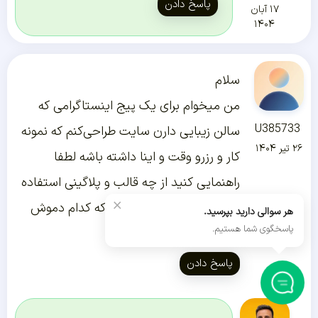
پاسخ دادن
۱۷ آبان
۱۴۰۴
سلام
من میخوام برای یک پیج اینستاگرامی که
U385733
سالن زیبایی دارن سایت طراحی‌کنم که نمونه
۲۶ تیر ۱۴۰۴
کار و رزرو وقت و اینا داشته باشه لطفا
راهنمایی کنید از چه قالب و پلاگینی استفاده
×
کنم(به خصوص قالب اهورا که کدام دموش
هر سوالی دارید بپرسید.
پاسخگوی شما هستیم.
مناسبه این کاره؟)
پاسخ دادن