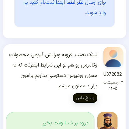
برای ارسال نظر لطفا ابتدا
ثبت‌نام کنید یا
وارد شوید.
لینک نصب افزونه ویرایش گروهی محصولات
وکامرس رو هم تو این شرایط اینترنت که به
U372082
مخزن وردپرس دسترسی نداریم برامون
۳ اردیبهشت
بزارید ممنون میشم
۱۴۰۵
پاسخ دادن
درود بر شما وقت بخیر