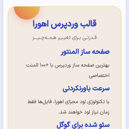
قالب وردپرس اهورا
قـدرتـی بـرای تغیـیـر هـمــه‌چـیـــز
صفحه ساز المنتور
بهترین صفحه ساز وردپرس با +۱۰۰ المنت
اختصاصی
سرعت باورنکردنی
با تکنولوژی لود مجزای اهورا، فایل‌ها فقط
زمان نیاز لود خواهند شد.
سئو شده برای گوگل