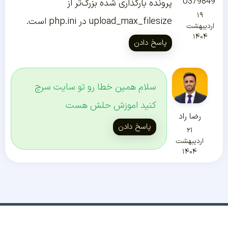
U379849
پرونده بارگذاری شده بزرگ‌تر از
۱۹
upload_max_filesize در php.ini است.
اردیبهشت
۱۴۰۴
پاسخ دادن
سلام همین خطا رو تو سایت سرچ
کنید اموزش حلش هست
رضا راد
پاسخ دادن
۲۱
اردیبهشت
۱۴۰۴