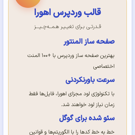
قالب وردپرس اهورا
قـدرتـی بـرای تغیـیـر هـمــه‌چـیـــز
صفحه ساز المنتور
بهترین صفحه ساز وردپرس با +۱۰۰ المنت
اختصاصی
سرعت باورنکردنی
با تکنولوژی لود مجزای اهورا، فایل‌ها فقط
زمان نیاز لود خواهند شد.
سئو شده برای گوگل
خط به خط کدها را با الگوریتم‌ها و قوانین